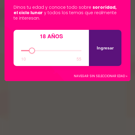
Dinos tu edad y conoce todo sobre
sororidad,
el ciclo lunar
y todos los temas que realmente
te interesan.
18 AÑOS
Ingresar
10
55
NAVEGAR SIN SELECCIONAR EDAD »