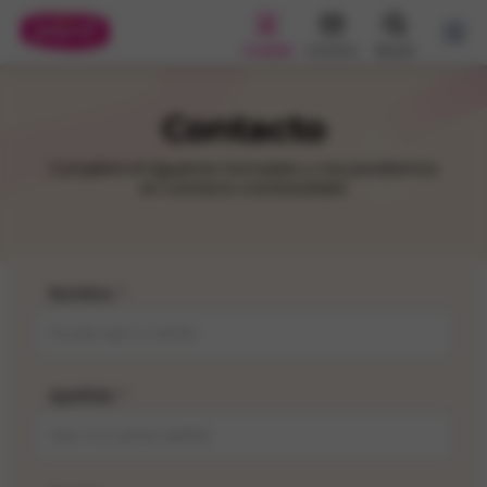
Tu edad
Contacto
Buscar
Contacto
Completa el siguiente formulario y nos pondremos
en contacto a la brevedad.
Nombre
*
Apellido
*